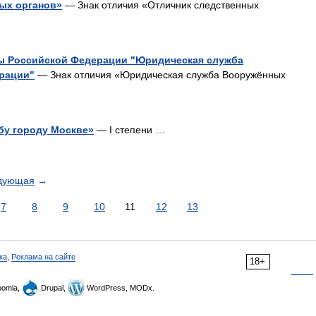
ных органов»
— Знак отличия «Отличник следственных
ы Российской Федерации "Юридическая служба
рации"
— Знак отличия «Юридическая служба Вооружённых
бу городу Москве»
— I степени …
дующая
→
7
8
9
10
11
12
13
ка
,
Реклама на сайте
18+
omla,
Drupal,
WordPress, MODx.