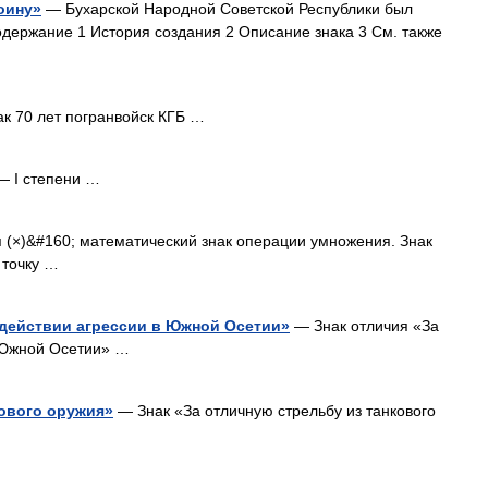
оину»
— Бухарской Народной Советской Республики был
держание 1 История создания 2 Описание знака 3 См. также
к 70 лет погранвойск КГБ …
 I степени …
 (×)&#160; математический знак операции умножения. Знак
 точку …
одействии агрессии в Южной Осетии»
— Знак отличия «За
в Южной Осетии» …
кового оружия»
— Знак «За отличную стрельбу из танкового