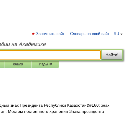
Запомнить сайт
Словарь на свой сайт
RU
едии на Академике
Найти!
Книги
Игры ⚽
ный знак Президента Республики Казахстан&#160; знак
тан. Местом постоянного хранения Знака президента
 …