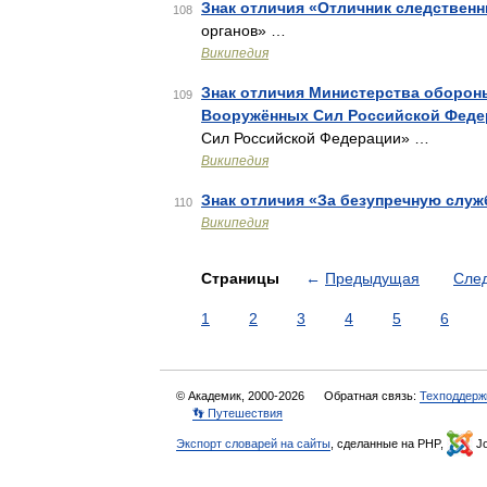
Знак отличия «Отличник следствен
108
органов» …
Википедия
Знак отличия Министерства оборон
109
Вооружённых Сил Российской Феде
Сил Российской Федерации» …
Википедия
Знак отличия «За безупречную служ
110
Википедия
Страницы
←
Предыдущая
Сле
1
2
3
4
5
6
© Академик, 2000-2026
Обратная связь:
Техподдерж
👣 Путешествия
Экспорт словарей на сайты
, сделанные на PHP,
Jo