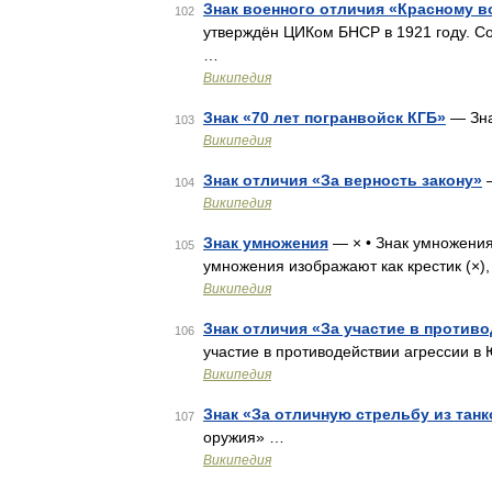
Знак военного отличия «Красному в
102
утверждён ЦИКом БНСР в 1921 году. Со
…
Википедия
Знак «70 лет погранвойск КГБ»
— Зна
103
Википедия
Знак отличия «За верность закону»
—
104
Википедия
Знак умножения
— × • Знак умножения
105
умножения изображают как крестик (×),
Википедия
Знак отличия «За участие в против
106
участие в противодействии агрессии 
Википедия
Знак «За отличную стрельбу из тан
107
оружия» …
Википедия